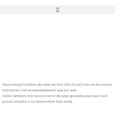
Ir
para
o
conteúdo
Kung Fu
Online
Nosso Kung Fu Online são aulas ao Vivo (Via Zoom) com um de nossos
Instrutores com acompanhamento aula por aula.
Conte também com nosso acervo de aulas gravadas para que você
possa consultar e se desenvolver mais ainda.